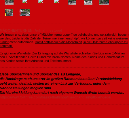
MÄDCHENTURNEN:
Aufnahmestopp!
Wir freuen uns, dass unsere "Mädchenturngruppen" so beliebt sind und so zahlreich besuch
werden. Leider ist die Zahl der Teilnehmerinnen erschöpft, wir können zurzeit
keine weiteren
Kinder
mehr aufnehmen.
Damit entfällt auch die Möglichkeit, in die Halle zum Schnuppern zu
kommen.
Es gibt eine Warteliste. Zur Eintragung auf die Warteliste schreiben Sie bitte eine E-Mail an
den 1. Vorsitzenden Herrn Dubiel mit Ihrem Namen, Name des Kindes und Geburtsdatum
des Kindes sowie Ihre Adresse und Telefonnummer.
Liebe Sportlerinnen und Sportler des TB Lengede,
die Nachfrage nach unserer im großen Rahmen bestellten Vereinskleidung
geht weiter, deshalb stellen wir einen Link zur Verfügung, unter dem
Nachbestellungen möglich sind.
Die Vereinskleidung kann dort nach eigenem Wunsch direkt bestellt werden.
https://www.forthree.com/basketballshop/merchandising/tb-lengede/