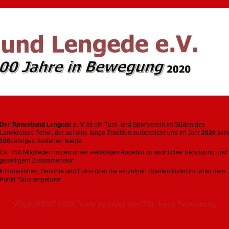
Der Turnerbund Lengede e. V.
ist ein Turn- und Sportverein im Süden des
Landkreises Peine, der auf eine lange Tradition zurückblickt und im Jahr
2020
sein
100
-jähriges Bestehen feierte.
Ca. 750 Mitglieder nutzen unser vielfältiges Angebot zu sportlicher Betätigung und
geselligem Zusammensein.
Informationen, Berichte und Fotos über die einzelnen Sparten findet ihr unter dem
Punkt "Sportangebote".
VOLKSFEST 2026: Viele Sportler des TBL beim Festumzug