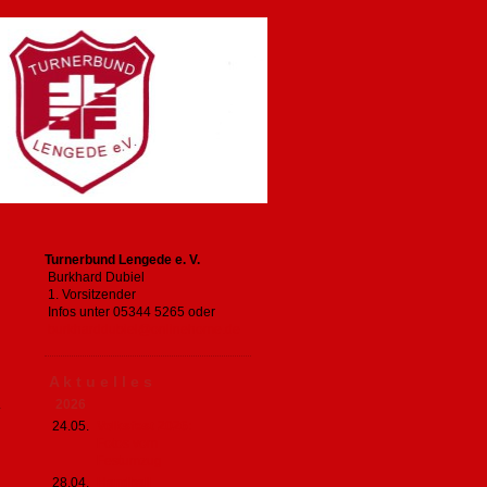
Turnerbund Lengede e. V.
Burkhard Dubiel
1. Vorsitzender
Infos unter 05344 5265 oder
burkharddubiel@onlinehome.de
A k t u e l l e s
2026
24.05.
Volksfest 2026:
Fotos vom
Festumzug
28.04.
Handball