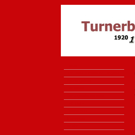
Home
100 Jahre Turnerbund Lengede
Sportangebote
Der Verein
Der Jugendausschuss
Formulare
Datenschutz
Impressum
Anfahrt