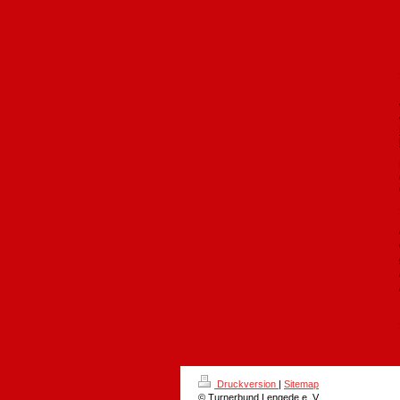
Druckversion
|
Sitemap
© Turnerbund Lengede e. V.