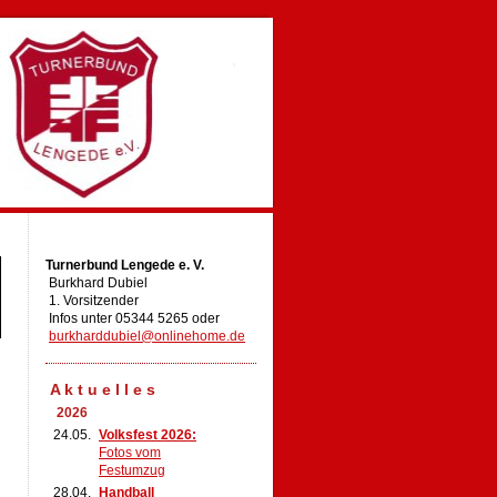
Turnerbund Lengede e. V.
Burkhard Dubiel
1. Vorsitzender
Infos unter 05344 5265 oder
burkharddubiel@onlinehome.de
A k t u e l l e s
2026
24.05.
Volksfest 2026:
Fotos vom
Festumzug
28.04.
Handball