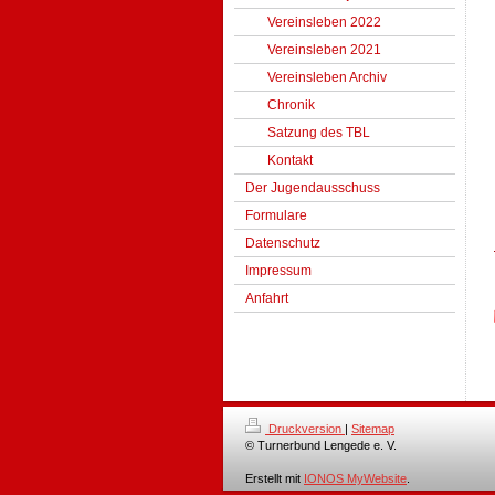
Vereinsleben 2022
Vereinsleben 2021
Vereinsleben Archiv
Chronik
Satzung des TBL
Kontakt
Der Jugendausschuss
Formulare
Datenschutz
Impressum
Anfahrt
Druckversion
|
Sitemap
© Turnerbund Lengede e. V.
Erstellt mit
IONOS MyWebsite
.