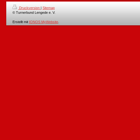
Druckversion
|
Sitemap
© Turnerbund Lengede e. V.
Erstellt mit
IONOS MyWebsite
.