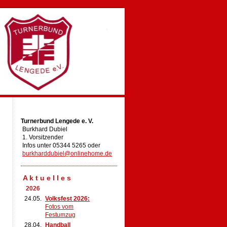
Turnerbund Lengede e. V.
Burkhard Dubiel
1. Vorsitzender
Infos unter 05344 5265 oder
burkharddubiel@onlinehome.de
A k t u e l l e s
2026
24.05.
Volksfest 2026:
Fotos vom
Festumzug
28.04.
Handball