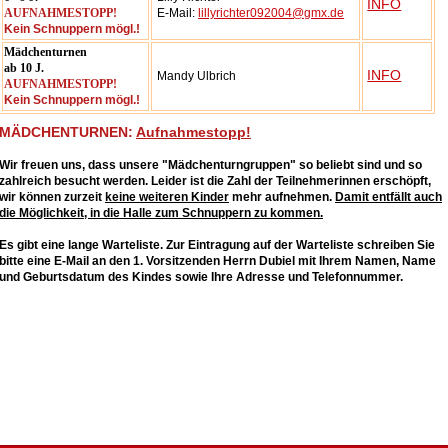
INFO
AUFNAHMESTOPP!
E-Mail:
lillyrichter092004@gmx.de
Kein Schnuppern mögl.!
Mädchenturnen
ab 10 J.
INFO
Mandy Ulbrich
AUFNAHMESTOPP!
Kein Schnuppern mögl.!
MÄDCHENTURNEN:
Aufnahmestopp!
Wir freuen uns, dass unsere "Mädchenturngruppen" so beliebt sind und so
zahlreich besucht werden. Leider ist die Zahl der Teilnehmerinnen erschöpft,
wir können zurzeit
keine weiteren Kinder
mehr aufnehmen.
Damit entfällt auch
die Möglichkeit, in die Halle zum Schnuppern zu kommen.
Es gibt eine lange Warteliste. Zur Eintragung auf der Warteliste schreiben Sie
bitte eine E-Mail an den 1. Vorsitzenden Herrn Dubiel mit Ihrem Namen, Name
und Geburtsdatum des Kindes sowie Ihre Adresse und Telefonnummer.