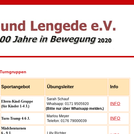
Turngruppen
Sportangebot
Übungsleiter
Info
Sarah Schauf
Eltern-Kind-Gruppe
INFO
Whatsapp:
0171 9505920
(für Kinder 1-4 J.)
(Bitte nur über Whatsapp melden.)
Marlou Meyer
INFO
Turn-Tramp 4-6 J.
Telefon: 0176 79000039
Mädchenturnen
6 - 9 J.
Lilly Richter