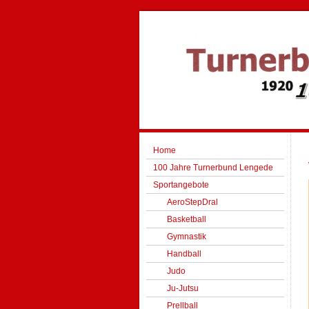
Home
100 Jahre Turnerbund Lengede
Sportangebote
AeroStepDral
Basketball
Gymnastik
Handball
Judo
Ju-Jutsu
Prellball