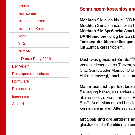
Tennis
Schnuppern kostenlos un
Tischtennis
Möchten Sie
auch bis zu 500 K
Trampolinturnen
Möchten Sie
auch nach Gute-L
Turnen für Kinder
Möchten Sie
Spaß beim Abneh
Yoga
DANN
sind Sie richtig bei Zum
Tanzend die überschüssigen 
Y-Do
Mit Zumba kein Problem.
Zumba
®
Dance-Party 2016
Doch was genau ist Zumba
verschiedenen Latino-Tänzen, 
Der Verein
Cha, Samba oder Mambo. Und w
Der Jugendausschuss
Hüfte mitbewegt, macht alles ri
Formulare
Man muss nicht perfekt tanz
Datenschutz
Bewegung haben, das andere komm
Impressum
alleine oder zu zweit mit einer
Spaß. Auch Männer sind bei d
Anfahrt
können sie in allen Altersschic
Mit Spaß und großartiger Pa
gleichzeitig die Kondition verbe