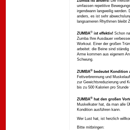
Zumba ist anders!
Die meiste
umfassen repetitive Bewegungsa
irgendwann langweilig werden.
anders, es ist sehr abwechslun
langsameren Rhythmen bleibt 
®
ZUMBA
ist effektiv!
Schon na
Zumba Ihre Ausdauer verbessert
Workout. Einer der großen Trü
arbeitet: die Beine sind ständi
Arme kommen aus eigenem Antr
Schwung.
®
ZUMBA
bedeutet Kondition 
Fettverbrennung und Muskelauf
zur Gewichtsreduzierung und Kör
bis zu 500 Kalorien pro Stunde
®
ZUMBA
hat den großen Vorte
Muskelkater hat, da man alle 
Kondition ausführen kann.
Wer Lust hat, ist herzlich wil
Bitte mitbringen: