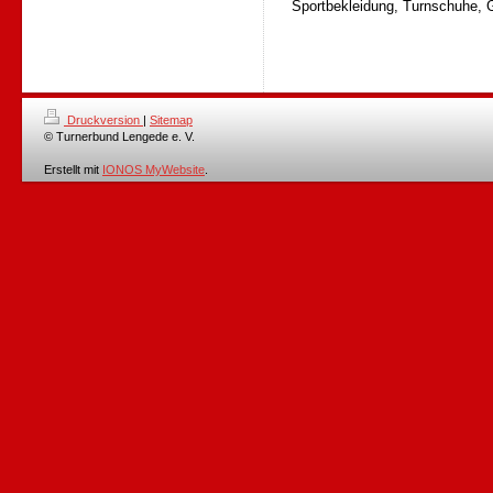
Sportbekleidung, Turnschuhe, 
Druckversion
|
Sitemap
© Turnerbund Lengede e. V.
Erstellt mit
IONOS MyWebsite
.