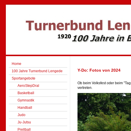
Home
Y-Do: Fotos von 2024
100 Jahre Turnerbund Lengede
Sportangebote
Ob beim Volksfest oder beim "Tag 
AeroStepDral
vertreten.
Basketball
Gymnastik
Handball
Judo
Ju-Jutsu
Prellball