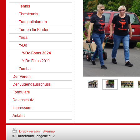
Tennis
Tischtennis
Trampolinturnen
Turnen für Kinder
Yoga
Y-Do
Y-Do Fotos 2024
Y-Do Fotos 2011
Zumba
Der Verein
Der Jugendausschuss
Formulare
Datenschutz
Impressum
Anfahrt
Druckversion
|
Sitemap
© Turnerbund Lengede e. V.