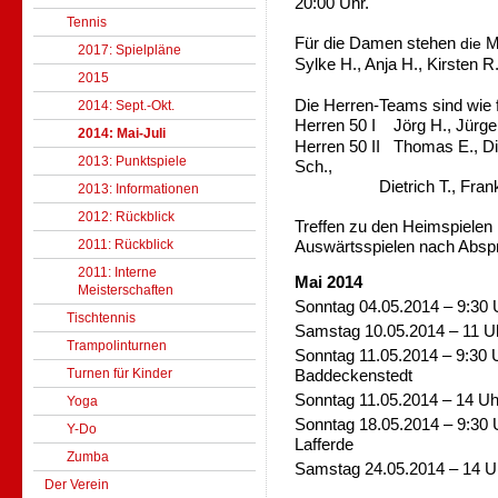
20:00 Uhr.
Tennis
Für die Damen stehen
M
die
2017: Spielpläne
Sylke H., Anja H., Kirsten R
2015
Die Herren-Teams sind wie fo
2014: Sept.-Okt.
Herren 50 I
Jörg H.,
Jürge
2014: Mai-Juli
Herren 50 II Thomas E., Die
2013: Punktspiele
Sch.,
Dietrich T., Frank
2013: Informationen
2012: Rückblick
Treffen zu den Heimspielen 
2011: Rückblick
Auswärtsspielen nach Abspr
2011: Interne
Mai 2014
Meisterschaften
Sonntag 04.05.2014 – 9:30 
Tischtennis
Samstag 10.05.2014 – 11 U
Trampolinturnen
Sonntag 11.05.2014 – 9:30 
Turnen für Kinder
Baddeckenstedt
Sonntag 11.05.2014 – 14 
Yoga
Sonntag 18.05.2014 – 9:30 
Y-Do
Lafferde
Zumba
Samstag 24.05.2014 – 14 U
Der Verein