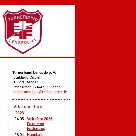
Turnerbund Lengede e. V.
Burkhard Dubiel
1. Vorsitzender
Infos unter 05344 5265 oder
burkharddubiel@onlinehome.de
A k t u e l l e s
2026
24.05.
Volksfest 2026:
Fotos vom
Festumzug
28.04.
Handball