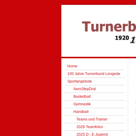
Home
100 Jahre Turnerbund Lengede
Sportangebote
AeroStepDral
Basketball
Gymnastik
Handball
Teams und Trainer
2026 Teamfotos
2025 D-, E-Jugend