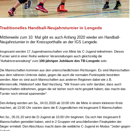
Traditionelles Handball-Neujahrsturnier in Lengede
Mittlerweile zum 10. Mal gibt es auch Anfang 2020 wieder ein Handball-
Neujahrsturnier
in der Kreissporthalle an der IGS Lengede.
Insgesamt werden 17 Jugendmannschaften von Minis bis C-Jugend teilnehmen. Dieses
Turnier wird in einer Reihe weiterer Veranstaltungen auch gleichzeitig die
"Auftaktveranstaltung" zum
100-jährigen Jubiläum des TB-Lengede
sein.
Die Mannschaften kommen aus den unterschiedlichsten Richtungen. Es sind Mannschaften
aus dem näheren Umkreis dabei, gegen die auch die normalen Punktspiele bestritten
werden. Aber es sind auch Mannschaften aus anderen Regionen dabei wie z.B.
Werstercelle, Hiddestorf oder Bad Harzburg. "Wir freuen uns sehr darüber, dass auch
Mannschaften teilnehmen, gegen die wir bisher noch nicht gespielt haben; das macht das
Turnier noch einmal spannender“.
Den Anfang werden am Sa., 04.01.2020 ab 10:00 Uhr die Minis in einem kleineren Kreis
machen, ab 13:00 Uhr starten dann die E-Jugendlichen mit insgesamt 5 Mannschaften.
Am So., 05.01.20 wird die D-Jugend ab 10:00 Uhr beginnen. Da sich hier insgesamt 8
Mannschaften gemeldet haben, wird in 2 Gruppen mit anschließenden Finalspielen der
Sieger ermittelt. Den Abschluss macht dann die weibliche C-Jugend im Modus "Jeder-gegen-