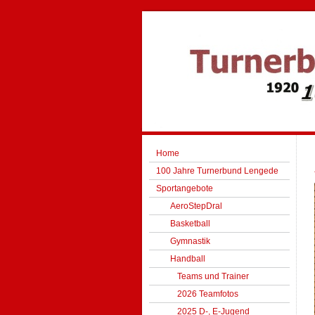
Home
100 Jahre Turnerbund Lengede
Sportangebote
AeroStepDral
Basketball
Gymnastik
Handball
Teams und Trainer
2026 Teamfotos
2025 D-, E-Jugend