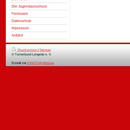
Der Jugendausschuss
Formulare
Datenschutz
Impressum
Anfahrt
Druckversion
|
Sitemap
© Turnerbund Lengede e. V.
Erstellt mit
IONOS MyWebsite
.