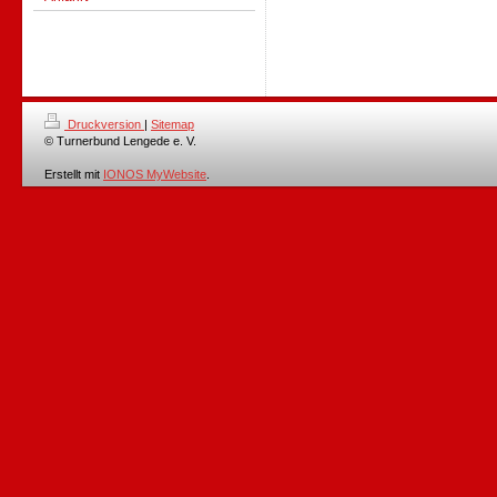
Druckversion
|
Sitemap
© Turnerbund Lengede e. V.
Erstellt mit
IONOS MyWebsite
.