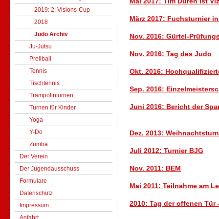
Mai 2017: Tim Düren ist V
2019: 2. Visions-Cup
März 2017: Fuchsturnier i
2018
Judo Archiv
Nov. 2016: Gürtel-Prüfung
Ju-Jutsu
Nov. 2016: Tag des Judo
Prellball
Tennis
Okt. 2016: Hochqualifizie
Tischtennis
Sep. 2016: Einzelmeistersc
Trampolinturnen
Juni 2016: Bericht der Spa
Turnen für Kinder
Yoga
Y-Do
Dez. 2013: Weihnachtsturn
Zumba
Juli 2012: Turnier BJG
Der Verein
Nov. 2011: BEM
Der Jugendausschuss
Formulare
Mai 2011: Teilnahme am L
Datenschutz
2010: Tag der offenen Tür
Impressum
Anfahrt