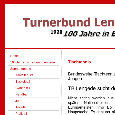
Home
Tischtennis
100 Jahre Turnerbund Lengede
Sportangebote
Bundesweite Tischtenni
AeroStepDral
Jungen
Basketball
TB Lengede sucht d
Gymnastik
Handball
Nicht selten werden aus 
Judo
später Nationalspieler
Europameister Timo Boll 
Ju-Jutsu
Hauptsache. Es geht vor a
Prellball