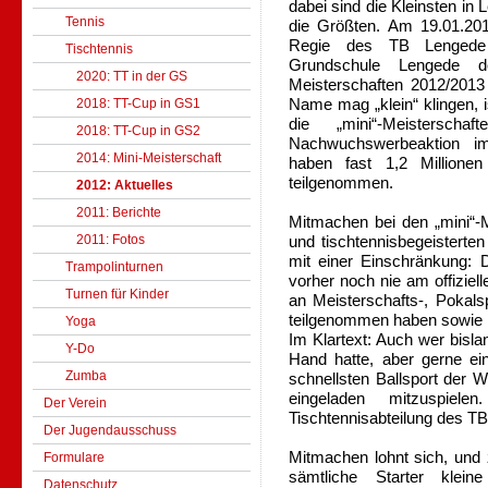
dabei sind die Kleinsten in
Tennis
die Größten. Am 19.01.20
Regie des TB Lengede 
Tischtennis
Grundschule Lengede de
2020: TT in der GS
Meisterschaften 2012/2013 
Name mag „klein“ klingen, i
2018: TT-Cup in GS1
die „mini“-Meisterscha
2018: TT-Cup in GS2
Nachwuchswerbeaktion i
2014: Mini-Meisterschaft
haben fast 1,2 Millione
teilgenommen.
2012: Aktuelles
2011: Berichte
Mitmachen bei den „mini“-M
2011: Fotos
und tischtennisbegeisterten
mit einer Einschränkung:
Trampolinturnen
vorher noch nie am offiziell
Turnen für Kinder
an Meisterschafts-, Pokals
teilgenommen haben sowie k
Yoga
Im Klartext: Auch wer bisla
Y-Do
Hand hatte, aber gerne ei
Zumba
schnellsten Ballsport der 
eingeladen mitzuspiel
Der Verein
Tischtennisabteilung des T
Der Jugendausschuss
Mitmachen lohnt sich, und z
Formulare
sämtliche Starter klei
Datenschutz